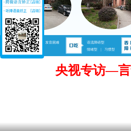
发音不准
|
发音困难
语流障碍型
失语症
情绪型
|
习惯型
央视专访—言