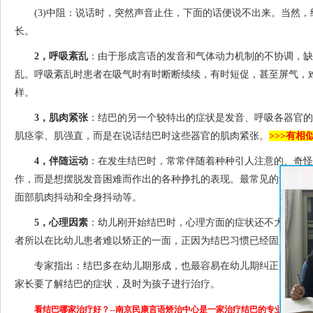
(3)中阻：说话时，突然声音止住，下面的话便说不出来。当然，
长。
2，呼吸紊乱
：由于形成言语的发音和气体动力机制的不协调，缺
乱。呼吸紊乱时患者在吸气时有时断断续续，有时短促，甚至屏气，
样。
3，肌肉紧张
：结巴的另一个较特出的症状是发音、呼吸各器官的
肌痉挛、肌强直，而是在说话结巴时这些器官的肌肉紧张。
>>>有相
4，伴随运动
：在发生结巴时，常常伴随着种种引人注意的、奇怪
作，而是想摆脱发音困难而作出的各种挣扎的表现。最常见的动作是
面部肌肉抖动和全身抖动等。
5，心理因素
：幼儿刚开始结巴时，心理方面的症状还不大明显，
者所以在比幼儿患者难以矫正的一面，正因为结巴习惯已经固定，也
专家指出：结巴多在幼儿期形成，也最容易在幼儿期纠正，如果得
家长要了解结巴的症状，及时为孩子进行治疗。
看结巴哪家治疗好？--
南京民康言语矫治中心是一家治疗结巴的专业言语康