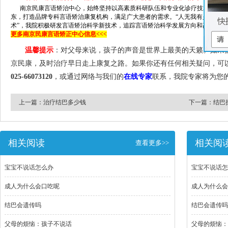
南京民康言语矫治中心，始终坚持以高素质科研队伍和专业化诊疗技术为根本
东，打造品牌专科言语矫治康复机构，满足广大患者的需求。“人无我有是独创
术”，我院积极研发言语矫治科学新技术，追踪言语矫治科学发展方向和高精技术
更多南京民康言语矫正中心信息<<<
温馨提示
：对父母来说，孩子的声音是世界上最美的天籁。如果
京民康，及时治疗早日走上康复之路。如果你还有任何相关疑问，可以
025-66073120
，或通过网络与我们的
在线专家
联系，我院专家将为您
上一篇：
治疗结巴多少钱
下一篇：
结巴
相关阅读
相关阅
查看更多>>
宝宝不说话怎么办
宝宝不说话怎
成人为什么会口吃呢
成人为什么会
结巴会遗传吗
结巴会遗传吗
父母的烦恼：孩子不说话
父母的烦恼：