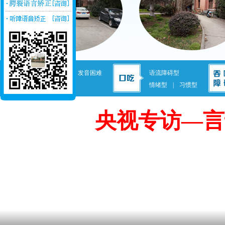
发音不准
|
发音困难
语流障碍型
失语症
情绪型
|
习惯型
央视专访—言