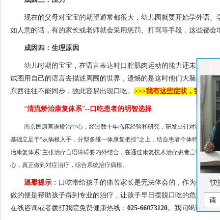
现在的父母对宝宝的期望通常都很大，幼儿园就要开始学外语、学
如人意的话，有的家长或老师就会采用惩罚、打骂等手段，这些都会
成因四：生理原因
幼儿时期的宝宝，在语言表达时口腔肌肉运动的能力还未达到可随
试图用自己的语言去描述周围的世界，遗憾的是这时他们大脑所想的
东西往往不能同步，故此容易出现口吃。
>>>我有这些症状，我要怎
“
清流矫治康复体系
”
--口吃患者的明智选择
南京民康言语矫治中心，经过数十年临床经验和研究，研发出针对语言障碍
基础立足于“从病根入手，分型多维一体康复把控”之上，结合患者个体特性及致
治康复体系”主张治疗言语障碍要内外结合，在通过康复技术治疗患者言语障碍
心，真正做到对症治疗，综合系统治疗病根。
温馨提示
：口吃带给孩子的痛苦家长是无法体会的，作为孩子的
做的便是帮助孩子得到专业的治疗，让孩子早日摆脱口吃的危害，回
在线咨询或者拨打我院免费健康热线：
025-66073120
。我问竭诚为您