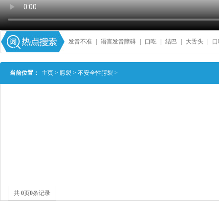
发音不准
|
语言发音障碍
|
口吃
|
结巴
|
大舌头
|
口
当前位置：
主页
>
腭裂
>
不安全性腭裂
>
共
0
页
0
条记录