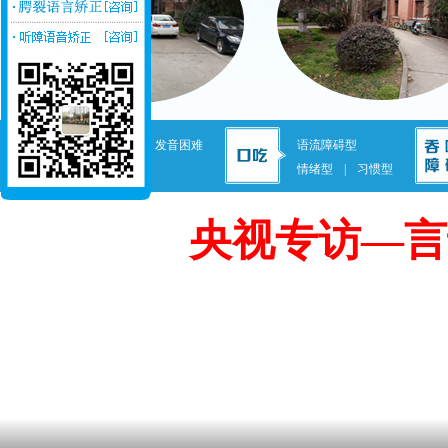
发音不准
|
发音困难
语流障碍型
失语症
情绪型
|
习惯型
央视专访—言